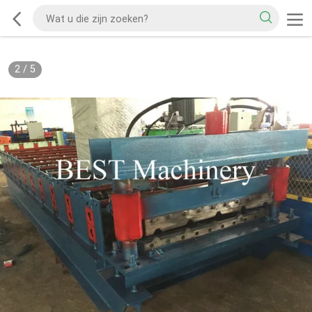
2
/
5