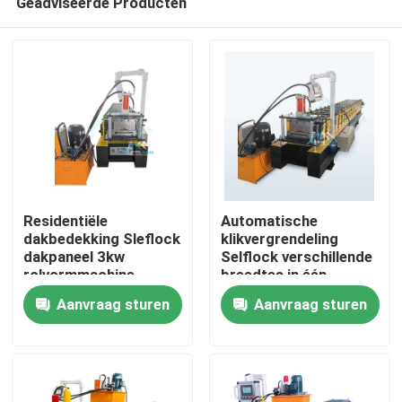
Geadviseerde Producten
Residentiële
Automatische
dakbedekking Sleflock
klikvergrendeling
dakpaneel 3kw
Selflock verschillende
rolvormmachine
breedtes in één
Huis
machine
Aanvraag sturen
Aanvraag sturen
Producten
Ongeveer ons