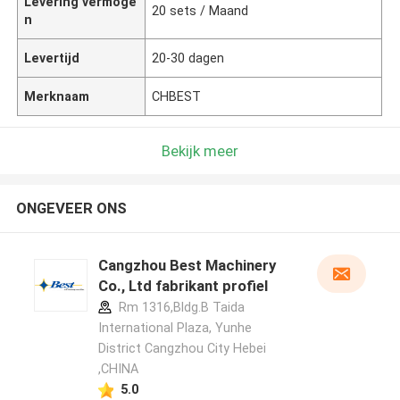
Levering vermoge
20 sets / Maand
n
Levertijd
20-30 dagen
Merknaam
CHBEST
Bekijk meer
ONGEVEER ONS
Cangzhou Best Machinery
Co., Ltd fabrikant profiel
Rm 1316,Bldg.B Taida
International Plaza, Yunhe
District Cangzhou City Hebei
,CHINA
5.0