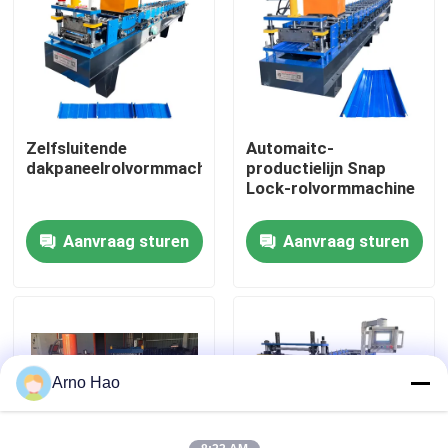
Fabrieksreis
Kwaliteitscontrole
Zelfsluitende
Automaitc-
dakpaneelrolvormmachine
productielijn Snap
Contacteer ons
Lock-rolvormmachine
Aanvraag sturen
Aanvraag sturen
Nieuws
Gevallen
het broodje die van het dakwerkblad machine vormen
Arno Hao
Dubbel Laagbroodje die Machine vormen