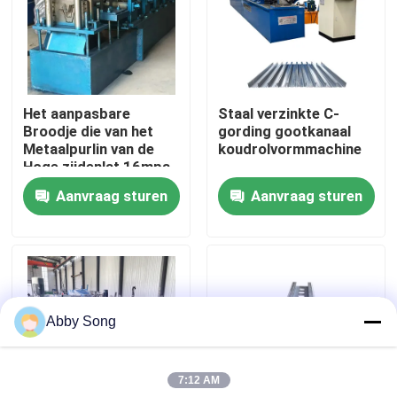
Fabrieksreis
Kwaliteitscontrole
Het aanpasbare
Staal verzinkte C-
Broodje die van het
gording gootkanaal
Metaalpurlin van de
koudrolvormmachine
Contacteer ons
Hoge zijdenlat 16mpa
Machine vormen
Aanvraag sturen
Aanvraag sturen
Nieuws
Gevallen
Abby Song
het broodje die van het dakwerkblad machine vormen
7:12 AM
Dubbel Laagbroodje die Machine vormen