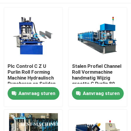
Plc Control C Z U
Stalen Profiel Channel
Purlin Roll Forming
Roll Vormmachine
Machine Hydraulisch
handmatig Wijzig
Puncheren en Snijden
grootte C Purlin 80-
300mm Web Grootte
Huis
Aanvraag sturen
Aanvraag sturen
Producten
Ongeveer ons