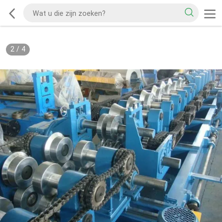
2
/
4