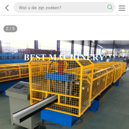
3
/
5