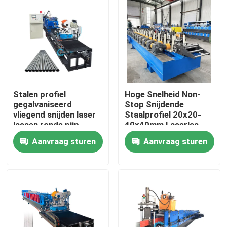
Stalen profiel
Hoge Snelheid Non-
gegalvaniseerd
Stop Snijdende
vliegend snijden laser
Staalprofiel 20x20-
lassen ronde pijp
40x40mm Laserlas
maken rollen vormen
Pijp Productie
Aanvraag sturen
Aanvraag sturen
machine
Rolvormmachine
Huis
Producten
Ongeveer ons