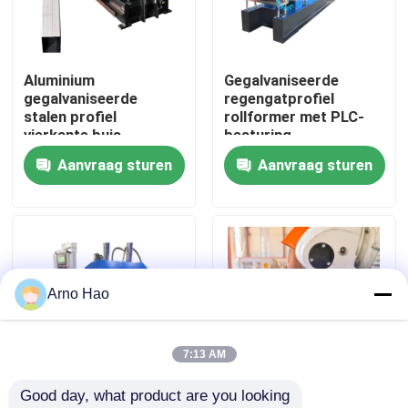
Fabrieksreis
Aluminium
Gegalvaniseerde
gegalvaniseerde
regengatprofiel
Kwaliteitscontrole
stalen profiel
rollformer met PLC-
vierkante buis
besturing
naadbuis die
Aanvraag sturen
Aanvraag sturen
Contacteer ons
rolvormmachine
maakt
Nieuws
Gevallen
Arno Hao
het broodje die van het dakwerkblad machine vormen
7:13 AM
Good day, what product are you looking 
Dubbel Laagbroodje die Machine vormen
10 Soorten
Gegalvaniseerde staal