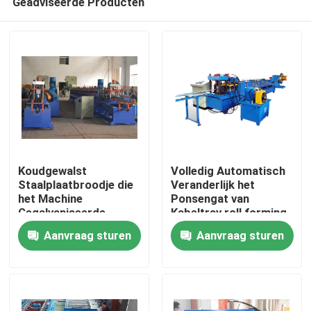
Geadviseerde Producten
Koudgewalst
Volledig Automatisch
Staalplaatbroodje die
Veranderlijk het
het Machine
Ponsengat van
Gegalvaniseerde
Kabeltray roll forming
Huis
Zonnekanaal van
machine with
Aanvraag sturen
Aanvraag sturen
Rekunistrict vormen
Producten
Ongeveer ons