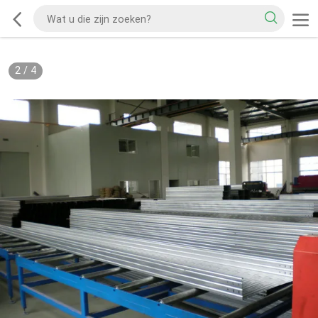
2
/
4