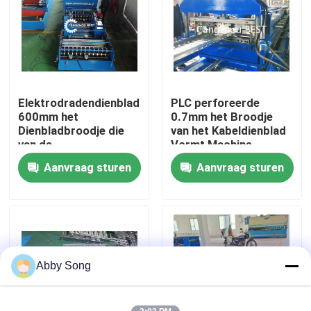
Fabrieksreis
Kwaliteitscontrole
Elektrodradendienblad
PLC perforeerde
600mm het
0.7mm het Broodje
Contacteer ons
Dienbladbroodje die
van het Kabeldienblad
van de
Vormt Machine
Boomstamkabel het
Aanvraag sturen
Aanvraag sturen
Nieuws
Dienbladlijn vormen
van de Machinekabel
Gevallen
het broodje die van het dakwerkblad machine vormen
Abby Song
Dubbel Laagbroodje die Machine vormen