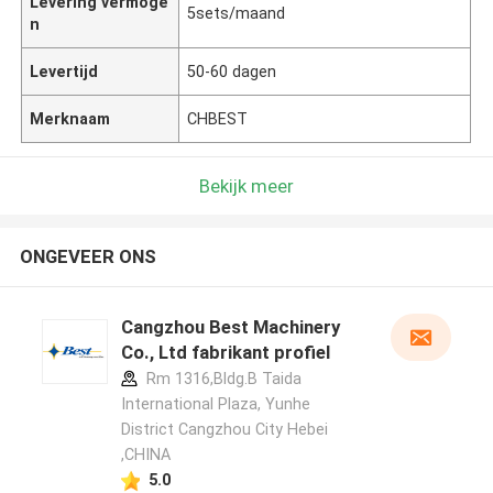
Levering vermoge
5sets/maand
n
Levertijd
50-60 dagen
Merknaam
CHBEST
Bekijk meer
ONGEVEER ONS
Cangzhou Best Machinery
Co., Ltd fabrikant profiel
Rm 1316,Bldg.B Taida
International Plaza, Yunhe
District Cangzhou City Hebei
,CHINA
5.0