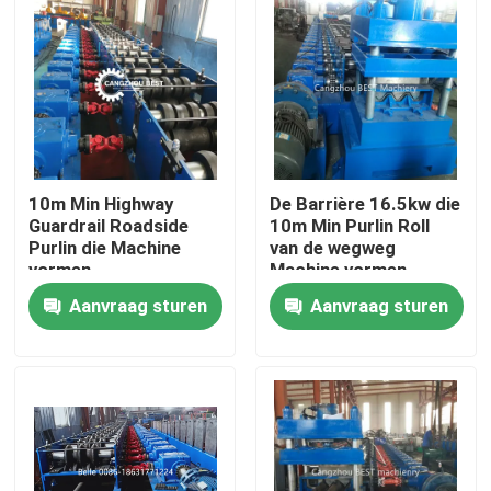
10m Min Highway
De Barrière 16.5kw die
Guardrail Roadside
10m Min Purlin Roll
Purlin die Machine
van de wegweg
vormen
Machine vormen
Aanvraag sturen
Aanvraag sturen
Huis
Producten
Ongeveer ons