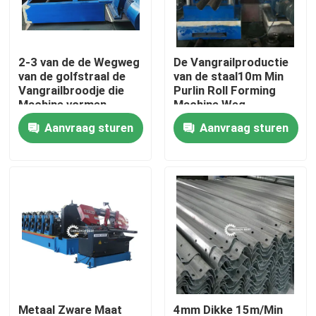
Fabrieksreis
2-3 van de de Wegweg
De Vangrailproductie
van de golfstraal de
van de staal10m Min
Kwaliteitscontrole
Vangrailbroodje die
Purlin Roll Forming
Machine vormen
Machine Weg
Aanvraag sturen
Aanvraag sturen
Contacteer ons
Nieuws
Gevallen
het broodje die van het dakwerkblad machine vormen
Dubbel Laagbroodje die Machine vormen
Metaal Zware Maat
4mm Dikke 15m/Min