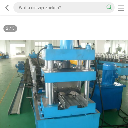
2
/
5