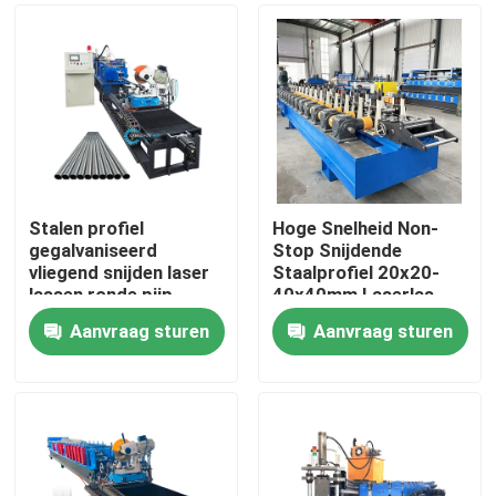
Stalen profiel
Hoge Snelheid Non-
gegalvaniseerd
Stop Snijdende
vliegend snijden laser
Staalprofiel 20x20-
lassen ronde pijp
40x40mm Laserlas
maken rollen vormen
Pijp Productie
Aanvraag sturen
Aanvraag sturen
machine
Rolvormmachine
Huis
Producten
Ongeveer ons