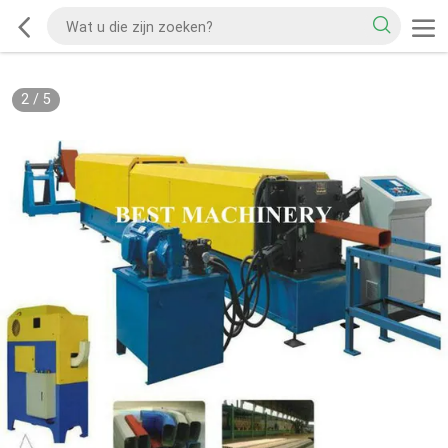
2
/
5