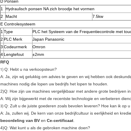
D Ponsen
1
Hydraulisch ponsen NA zich broodje het vormen
2
Macht
7.5kw
E Controlesysteem
1
Type
PLC het Systeem van de Frequentiecontrole met tou
2
PLC Merk
Japan Panasonic
3
Codeurmerk
Omron
4
Lengtefout
±2mm
RFQ
Q: Hebt u na verkoopsteun?
1)
A: Ja, zijn wij gelukkig om advies te geven en wij hebben ook deskund
machines nodig die lopen uw bedrijfs het lopen te houden.
2)Q: Hoe zijn uw machines vergelijkbaar met andere grote bedrijven i
A: Wij zijn bijgewerkt met de recentste technologie en verbeteren di
Q: Zult u de juiste goederen zoals bevolen leveren? Hoe kan ik op 
3)
A: Ja, zullen wij. De kern van onze bedrijfcultuur is eerlijkheid en kr
beoordeling van BV
en
Ce-certificaat
.
4)Q: Wat kunt u als de gebroken machine doen?