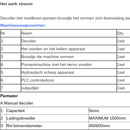
Het werk stroom
Decoiler-het nivelleren-ponsen-broodje het vormen zich-besnoeiing aan
Machinecomponenten:
Nr.
Naam
Qty.
1
Decoiler
1set
2
Het voeden en het leiden apparaat
1set
3
Broodje die machine vormen
1set
4
Ponsenmachine met het servo voeden
1set
5
Hydraulisch scherp apparaat
1set
6
PLC controledoos
1set
7
outputlijst
1set
Parmater
A.Manual decoiler
1
Capaciteit
5tons
2
Ladingsbreedte
MAXIMUM 1500mm
3
Rol binnendiameter
450600mm