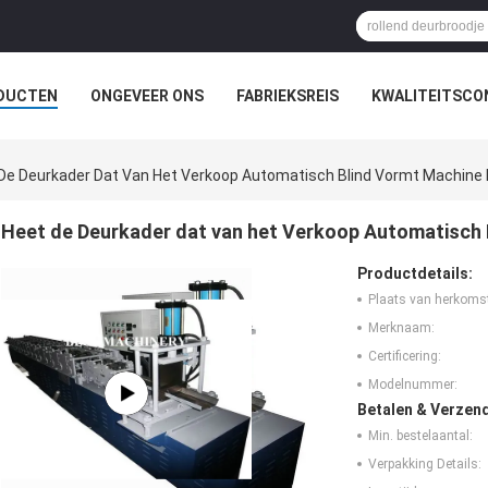
DUCTEN
ONGEVEER ONS
FABRIEKSREIS
KWALITEITSCO
De Deurkader Dat Van Het Verkoop Automatisch Blind Vormt Machine R
Heet de Deurkader dat van het Verkoop Automatisch 
Productdetails:
Plaats van herkoms
Merknaam:
Certificering:
Modelnummer:
Betalen & Verzen
Min. bestelaantal:
Verpakking Details: