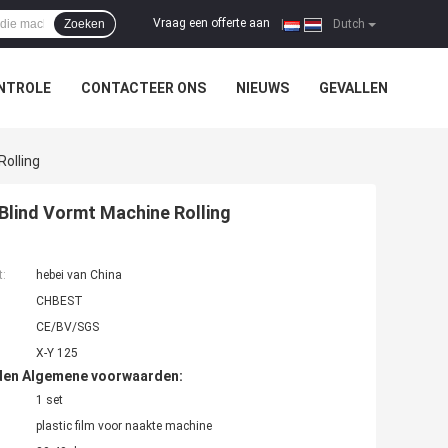
Vraag een offerte aan
Zoeken
|
Dutch
NTROLE
CONTACTEER ONS
NIEUWS
GEVALLEN
olling
Blind Vormt Machine Rolling
t:
hebei van China
CHBEST
CE/BV/SGS
X-Y 125
den Algemene voorwaarden:
1 set
plastic film voor naakte machine