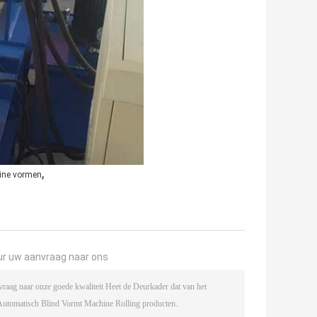
,
hine vormen
ur uw aanvraag naar ons