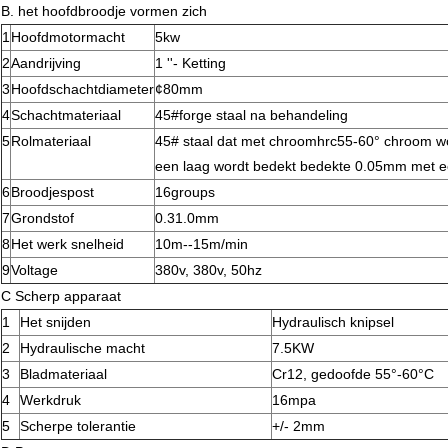
B. het hoofdbroodje vormen zich
1
Hoofdmotormacht
5kw
2
Aandrijving
1 ''- Ketting
3
Hoofdschachtdiameter
¢80mm
4
Schachtmateriaal
45#forge staal na behandeling
5
Rolmateriaal
45# staal dat met chroomhrc55-60° chroom w
een laag wordt bedekt bedekte 0.05mm met e
6
Broodjespost
16groups
7
Grondstof
0.31.0mm
8
Het werk snelheid
10m--15m/min
9
Voltage
380v, 380v, 50hz
C Scherp apparaat
1
Het snijden
Hydraulisch knipsel
2
Hydraulische macht
7.5KW
3
Bladmateriaal
Cr12, gedoofde 55°-60°C
4
Werkdruk
16mpa
5
Scherpe tolerantie
+/- 2mm