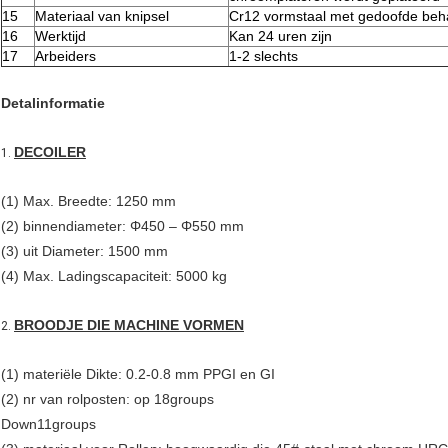
15
Materiaal van knipsel
Cr12 vormstaal met gedoofde beh
16
Werktijd
Kan 24 uren zijn
17
Arbeiders
1-2 slechts
Detalinformatie
DECOILER
1.
(1) Max. Breedte: 1250 mm
(2) binnendiameter: Φ450 – Φ550 mm
(3) uit Diameter: 1500 mm
(4) Max. Ladingscapaciteit: 5000 kg
BROODJE DIE MACHINE VORMEN
2.
(1) materiële Dikte: 0.2-0.8 mm PPGI en GI
(2) nr van rolposten: op 18groups
Down11groups