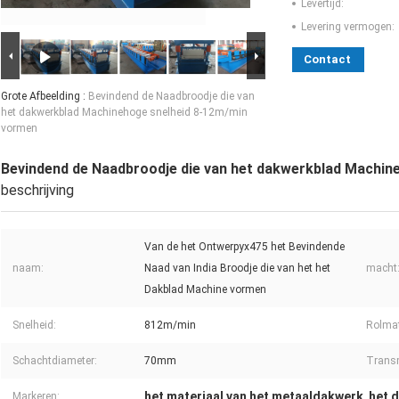
Levertijd:
Levering vermogen:
Contact
Grote Afbeelding :
Bevindend de Naadbroodje die van
het dakwerkblad Machinehoge snelheid 8-12m/min
vormen
Bevindend de Naadbroodje die van het dakwerkblad Machin
beschrijving
Van de het Ontwerpyx475 het Bevindende
naam:
Naad van India Broodje die van het het
macht
Dakblad Machine vormen
Snelheid:
812m/min
Rolmat
Schachtdiameter:
70mm
Transm
het materiaal van het metaaldakwerk
het 
Markeren:
,