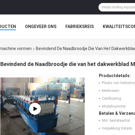
DUCTEN
ONGEVEER ONS
FABRIEKSREIS
KWALITEITSCO
d machine vormen
Bevindend De Naadbroodje Die Van Het Dakwerkbl
Bevindend de Naadbroodje die van het dakwerkblad 
Productdetails:
Plaats van herkoms
Merknaam:
Certificering:
Modelnummer:
Betalen & Verzen
Min. bestelaantal:
Verpakking Details: