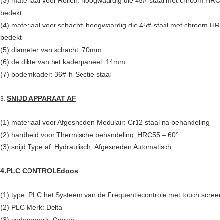
(3) materiaal voor Rollen: hoogwaardig die 45#-staal met chroom HR
bedekt
(4) materiaal voor schacht: hoogwaardig die 45#-staal met chroom H
bedekt
(5) diameter van schacht: 70mm
(6) de dikte van het kaderpaneel: 14mm
(7) bodemkader: 36#-h-Sectie staal
SNIJD APPARAAT AF
3.
(1) materiaal voor Afgesneden Modulair: Cr12 staal na behandeling
(2) hardheid voor Thermische behandeling: HRC55 – 60°
(3) snijd Type af: Hydraulisch, Afgesneden Automatisch
4.PLC CONTROLEdoos
(1) type: PLC het Systeem van de Frequentiecontrole met touch scree
(2) PLC Merk: Delta
(3) codeurmerk: Omron