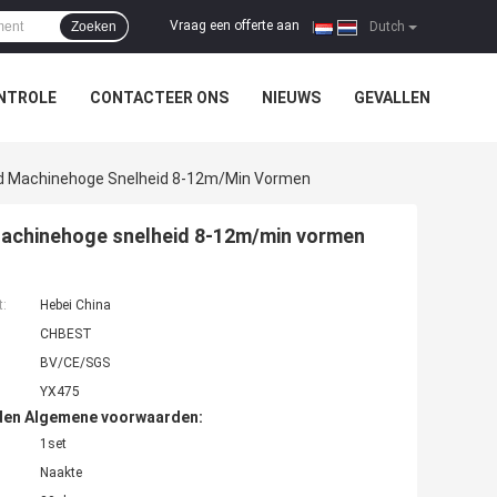
Vraag een offerte aan
Zoeken
|
Dutch
NTROLE
CONTACTEER ONS
NIEUWS
GEVALLEN
ad Machinehoge Snelheid 8-12m/min Vormen
Machinehoge snelheid 8-12m/min vormen
t:
Hebei China
CHBEST
BV/CE/SGS
YX475
den Algemene voorwaarden:
1set
Naakte