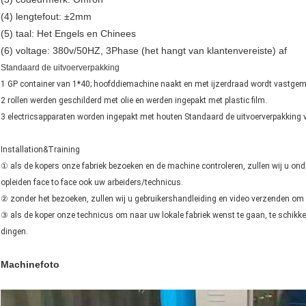
(4) lengtefout: ±2mm
(5) taal: Het Engels en Chinees
(6) voltage: 380v/50HZ, 3Phase (het hangt van klantenvereiste) af
Standaard de uitvoerverpakking
1 GP container van 1*40; hoofddiemachine naakt en met ijzerdraad wordt vastgema
2 rollen werden geschilderd met olie en werden ingepakt met plastic film.
3 electricsapparaten worden ingepakt met houten Standaard de uitvoerverpakking v
Installation&Training
① als de kopers onze fabriek bezoeken en de machine controleren, zullen wij u ond
opleiden face to face ook uw arbeiders/technicus.
② zonder het bezoeken, zullen wij u gebruikershandleiding en video verzenden om u
③ als de koper onze technicus om naar uw lokale fabriek wenst te gaan, te schikk
dingen.
Machinefoto