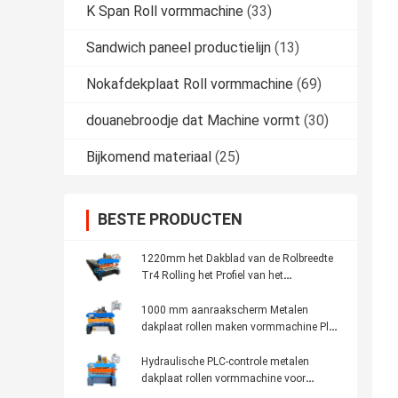
K Span Roll vormmachine
(33)
Sandwich paneel productielijn
(13)
Nokafdekplaat Roll vormmachine
(69)
douanebroodje dat Machine vormt
(30)
Bijkomend materiaal
(25)
BESTE PRODUCTEN
1220mm het Dakblad van de Rolbreedte
Tr4 Rolling het Profiel van het
Machinestaal het Maken
1000 mm aanraakscherm Metalen
dakplaat rollen maken vormmachine Plc
Control
Hydraulische PLC-controle metalen
dakplaat rollen vormmachine voor
bouwmateriaal