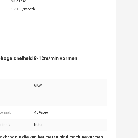
30 dagen
15SET/month
ehoge snelheid 8-12m/min vormen
6KW
:
eriaal:
45#steel
issie:
Keten
dakbroodje die van het metaalblad machine vormen