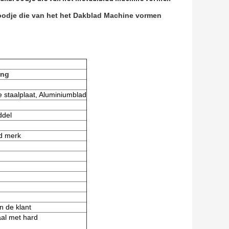
oodje die van het het Dakblad Machine vormen
ing
e staalplaat, Aluminiumblad
ddel
d merk
n de klant
al met hard