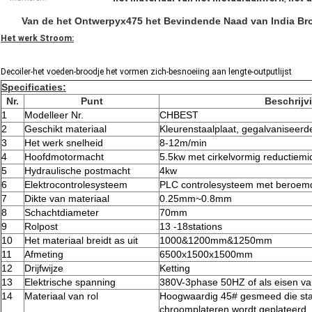
Van de het Ontwerpyx475 het Bevindende Naad van India Br
Het werk Stroom:
Decoiler-het voeden-broodje het vormen zich-besnoeiing aan lengte-outputlijst
Specificaties:
Nr.
Punt
Beschrijv
1
Modelleer Nr.
CHBEST
2
Geschikt materiaal
Kleurenstaalplaat, gegalvaniseerd
3
Het werk snelheid
8-12m/min
4
Hoofdmotormacht
5.5kw met cirkelvormig reductiemi
5
Hydraulische postmacht
4kw
6
Elektrocontrolesysteem
PLC controlesysteem met beroem
7
Dikte van materiaal
0.25mm~0.8mm
8
Schachtdiameter
70mm
9
Rolpost
13 -18stations
10
Het materiaal breidt as uit
1000&1200mm&1250mm
11
Afmeting
6500x1500x1500mm
12
Drijfwijze
Ketting
13
Elektrische spanning
380V-3phase 50HZ of als eisen va
14
Materiaal van rol
Hoogwaardig 45# gesmeed die sta
chroomplateren wordt geplateerd