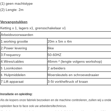
(1) geen machtstype
(2) Lengte: 2m
Vervangstukken
Ketting x 1, lagers x1, grensschakelaar x1
Arbeidsvoorwaarden
1.working grootte
20m x 5m x 4m
2.Power levering
6kw
3.Frequency
50-60HZ
4.Wires/cables
46mm ² (lengte volgens workshop)
Loonkosten
2 arbeiders
5.
Hulpmiddelen
Moersleutels en schroevedraaier
6.
7.Lift apparaat
3-5t vorkheftruck of kraan
Installatie en opleiding:
Als de kopers onze fabriek bezoeken en de machine controleren, zullen wij u onde
opleiden face to face ook uw arbeiders/technicus.