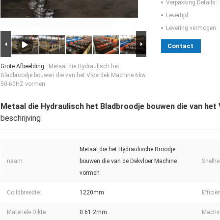
Verpakking Details:
Levertijd:
Levering vermogen:
Contact
Grote Afbeelding :
Metaal die Hydraulisch het
Bladbroodje bouwen die van het Vloerdek Machine 6kw
50-60HZ vormen
Metaal die Hydraulisch het Bladbroodje bouwen die van he
beschrijving
Metaal die het Hydraulische Broodje
naam:
bouwen die van de Dekvloer Machine
Snelhe
vormen
Coildbreedte:
1220mm
Efficië
Materiële Dikte:
0.61.2mm
Machin