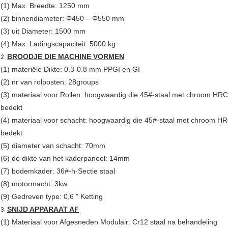
(1) Max. Breedte: 1250 mm
(2) binnendiameter: Φ450 – Φ550 mm
(3) uit Diameter: 1500 mm
(4) Max. Ladingscapaciteit: 5000 kg
BROODJE DIE MACHINE VORMEN
2.
(1) materiële Dikte: 0.3-0.8 mm PPGI en GI
(2) nr van rolposten: 28groups
(3) materiaal voor Rollen: hoogwaardig die 45#-staal met chroom HR
bedekt
(4) materiaal voor schacht: hoogwaardig die 45#-staal met chroom H
bedekt
(5) diameter van schacht: 70mm
(6) de dikte van het kaderpaneel: 14mm
(7) bodemkader: 36#-h-Sectie staal
(8) motormacht: 3kw
(9) Gedreven type: 0,6 " Ketting
SNIJD APPARAAT AF
3.
(1) Materiaal voor Afgesneden Modulair: Cr12 staal na behandeling