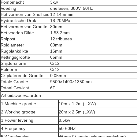
Pompmacht
3kw
Voeding
driefasen, 380V, 50Hz
Het vormen van Snelheid
12-14m/min
Hydraulische Druk
18-20MPa
Het vormen van Grootte
80mm
Het voeden Dikte
1.53.2mm
Rolpost
12 tribunes
Roldiameter
60mm
Rugplankdikte
16mm
Kettingsgrootte
66mm
Snijdersnorm
Cr12
Rolnorm
Cr12
Cr-platerende Grootte
0.05mm
Totale Grootte
9500×1400×1350mm
Totaal Gewicht
6T
Arbeidsvoorwaarden
1.Machine grootte
10m x 1.2m (L XW)
2.Working grootte
20m x 2.5m (LXW)
3.Power levering
8.5kw
4.Frequency
50-60HZ
5.Wires/cables
46mm ² (lengte volgens workshop)