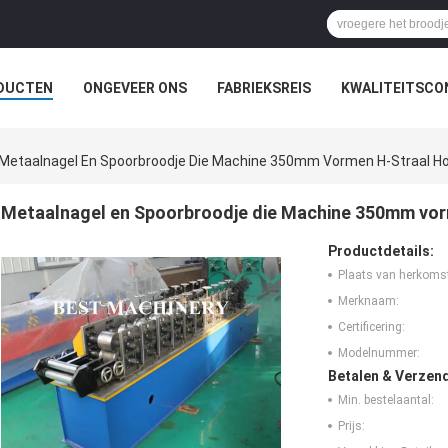
DUCTEN
ONGEVEER ONS
FABRIEKSREIS
KWALITEITSCO
Metaalnagel En Spoorbroodje Die Machine 350mm Vormen H-Straal H
Metaalnagel en Spoorbroodje die Machine 350mm vo
Productdetails:
Plaats van herkoms
Merknaam:
Certificering:
Modelnummer:
Betalen & Verzen
Min. bestelaantal:
Prijs: