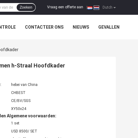
Vraag een offerte aan
Zoeken
|
Dutch
NTROLE
CONTACTEER ONS
NIEUWS
GEVALLEN
oofdkader
rmen h-Straal Hoofdkader
t:
hebei van China
CHBEST
CE/BV/SGS
XY50x24
den Algemene voorwaarden:
1 set
USD 8500/ SET