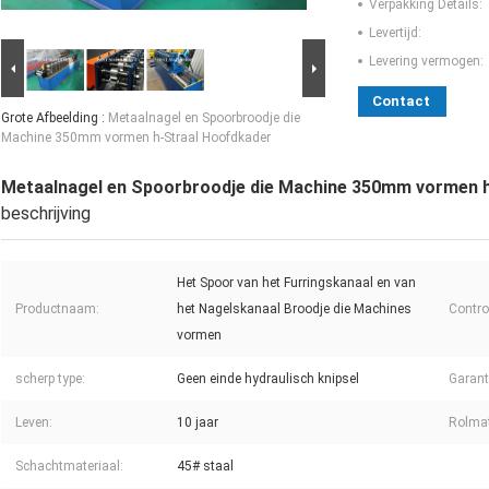
Verpakking Details:
Levertijd:
Levering vermogen:
Contact
Grote Afbeelding :
Metaalnagel en Spoorbroodje die
Machine 350mm vormen h-Straal Hoofdkader
Metaalnagel en Spoorbroodje die Machine 350mm vormen 
beschrijving
Het Spoor van het Furringskanaal en van
Productnaam:
het Nagelskanaal Broodje die Machines
Contro
vormen
scherp type:
Geen einde hydraulisch knipsel
Garant
Leven:
10 jaar
Rolmat
Schachtmateriaal:
45# staal