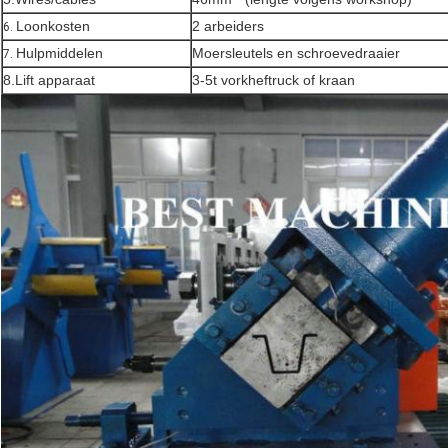
Loonkosten
2 arbeiders
6.
Hulpmiddelen
Moersleutels en schroevedraaier
7.
8.Lift apparaat
3-5t vorkheftruck of kraan