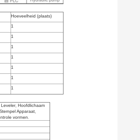
Hoeveelheid (plaats)
1
1
1
1
1
1
1
k Leveler, Hoofdlichaam
-Stempel Apparaat,
ntrole vormen.