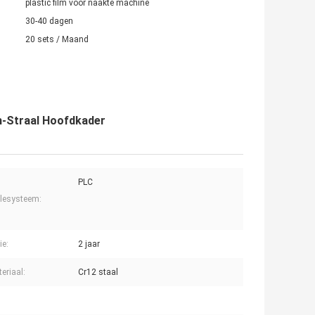
plastic film voor naakte machine
30-40 dagen
20 sets / Maand
h-Straal Hoofdkader
PLC
lesysteem:
ie:
2 jaar
eriaal:
Cr12 staal