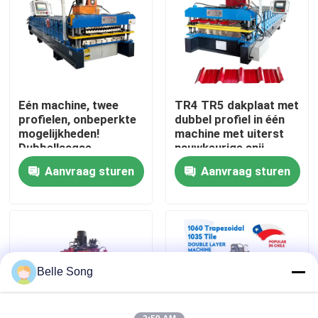
Fabrieksreis
Kwaliteitscontrole
Eén machine, twee
TR4 TR5 dakplaat met
profielen, onbeperkte
dubbel profiel in één
Contacteer ons
mogelijkheden!
machine met uiterst
Dubbellaagse
nauwkeurige snij-
automatische
kostenbesparende
Aanvraag sturen
Aanvraag sturen
Nieuws
conversiedakmachine
machine
Gevallen
het broodje die van het dakwerkblad machine vormen
Belle Song
Dubbel Laagbroodje die Machine vormen