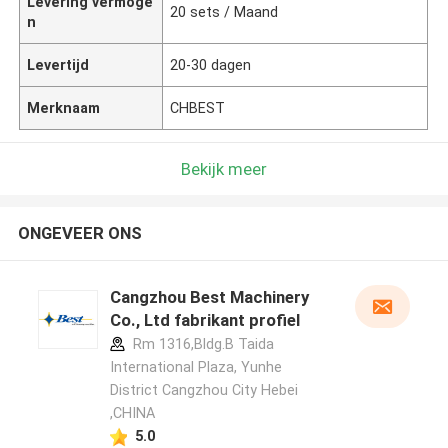
Levering vermoge
20 sets / Maand
n
Levertijd
20-30 dagen
Merknaam
CHBEST
Bekijk meer
ONGEVEER ONS
Cangzhou Best Machinery
Co., Ltd fabrikant profiel
Rm 1316,Bldg.B Taida
International Plaza, Yunhe
District Cangzhou City Hebei
,CHINA
5.0