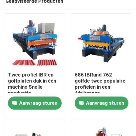
Geadviseerde Producten
Twee profiel IBR en
686 IBRand 762
golfplaten dak in één
golfde twee populaire
machine Snelle
profielen in een
productie,
Afrikaanse
Huis
precisiesnijmachine
dakplaatvormmachine
Aanvraag sturen
Aanvraag sturen
Producten
Ongeveer ons