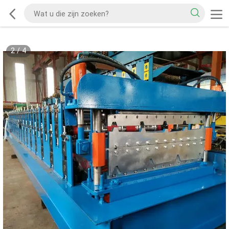
2
/
4