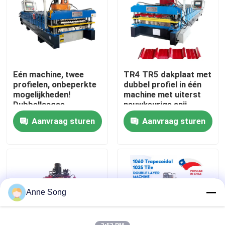
Fabrieksreis
Kwaliteitscontrole
Eén machine, twee
TR4 TR5 dakplaat met
profielen, onbeperkte
dubbel profiel in één
Contacteer ons
mogelijkheden!
machine met uiterst
Dubbellaagse
nauwkeurige snij-
automatische
kostenbesparende
Aanvraag sturen
Aanvraag sturen
Nieuws
conversiedakmachine
machine
Gevallen
het broodje die van het dakwerkblad machine vormen
Anne Song
Dubbel Laagbroodje die Machine vormen