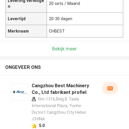
Levering vermoge
20 sets / Maand
n
Levertijd
20-30 dagen
Merknaam
CHBEST
Bekijk meer
ONGEVEER ONS
Cangzhou Best Machinery
Co., Ltd fabrikant profiel
Rm 1316,Bldg.B Taida
International Plaza, Yunhe
District Cangzhou City Hebei
,CHINA
5.0