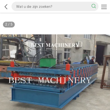
2
/
5