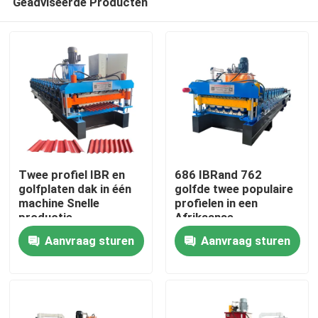
Geadviseerde Producten
Twee profiel IBR en
686 IBRand 762
golfplaten dak in één
golfde twee populaire
machine Snelle
profielen in een
productie,
Afrikaanse
Huis
precisiesnijmachine
dakplaatvormmachine
Aanvraag sturen
Aanvraag sturen
Producten
Ongeveer ons